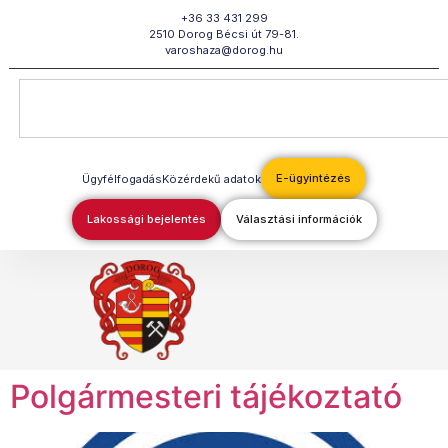
Megszakítás
+36 33 431 299
2510 Dorog Bécsi út 79-81.
varoshaza@dorog.hu
E-ügyintézés
Ügyfélfogadás
Közérdekű adatok
Lakossági bejelentés
Választási információk
Polgármesteri tájékoztató