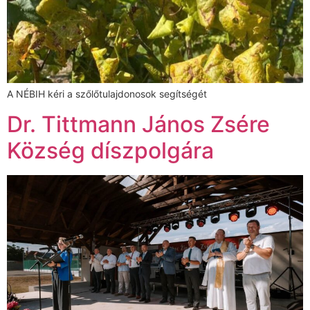
A NÉBIH kéri a szőlőtulajdonosok segítségét
Dr. Tittmann János Zsére
Község díszpolgára