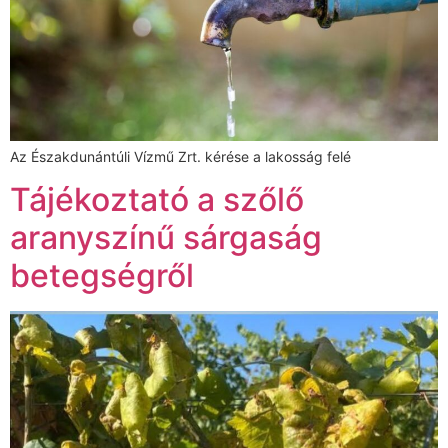
Az Északdunántúli Vízmű Zrt. kérése a lakosság felé
Tájékoztató a szőlő
aranyszínű sárgaság
betegségről