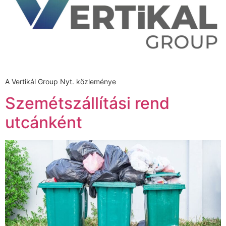
A Vertikál Group Nyt. közleménye
Szemétszállítási rend
utcánként