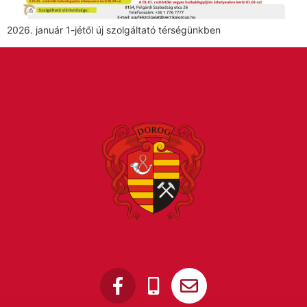
2026. január 1-jétől új szolgáltató térségünkben