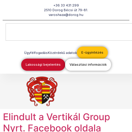
Megszakítás
+36 33 431 299
2510 Dorog Bécsi út 79-81.
varoshaza@dorog.hu
E-ügyintézés
Ügyfélfogadás
Közérdekű adatok
Lakossági bejelentés
Választási információk
Elindult a Vertikál Group
Nyrt. Facebook oldala