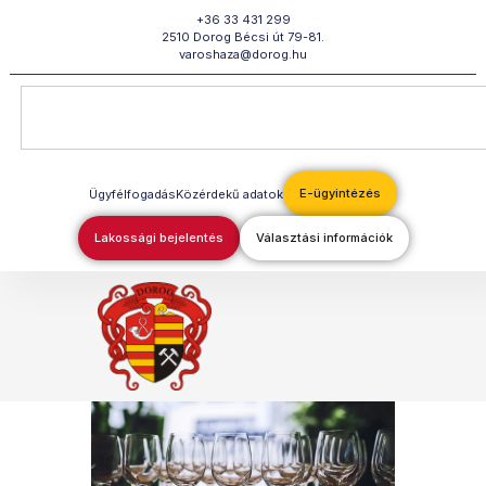
Megszakítás
+36 33 431 299
2510 Dorog Bécsi út 79-81.
varoshaza@dorog.hu
E-ügyintézés
Ügyfélfogadás
Közérdekű adatok
Lakossági bejelentés
Választási információk